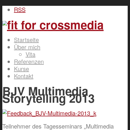
RSS
Startseite
Über mich
Vita
Referenzen
Kurse
Kontakt
BJV Multimedia
Storytelling 2013
Teilnehmer des Tagesseminars „Multimedia